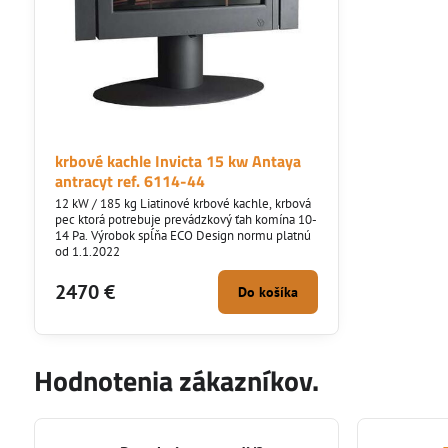
krbové kachle Invicta 15 kw Antaya
antracyt ref. 6114-44
12 kW / 185 kg Liatinové krbové kachle, krbová
pec ktorá potrebuje prevádzkový ťah komína 10-
14 Pa. Výrobok spĺňa ECO Design normu platnú
od 1.1.2022
2470 €
Do košíka
Hodnotenia zákazníkov.