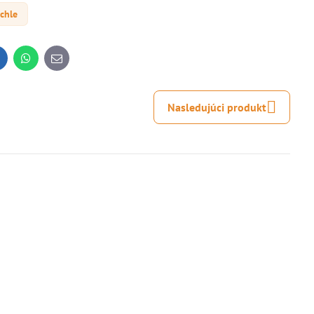
achle
inkedIn
WhatsApp
E-
mail
Nasledujúci produkt