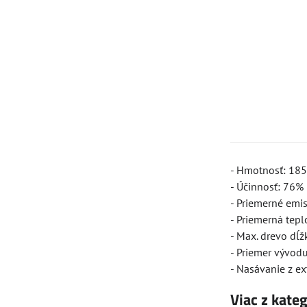
- Hmotnosť: 185
- Účinnosť: 76%
- Priemerné emi
- Priemerná tepl
- Max. drevo dĺž
- Priemer vývo
- Nasávanie z ex
Viac z kate