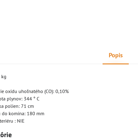
Popis
 kg
sie oxidu uhoľnatého (CO): 0,10%
ota plynov: 344 ° C
ka polien: 71 cm
du do komína: 180 mm
teriéru : NIE
górie