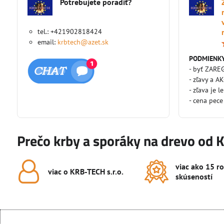
Potrebujete poradiť?
tel.: +421902818424
email:
krbtech@azet.sk
PODMIENKY
- byť ZARE
- zľavy a A
- zľava je l
- cena pece
Prečo krby a sporáky na drevo od 
viac ako 15 r
viac o KRB-TECH s​.r​.o​.
skúseností