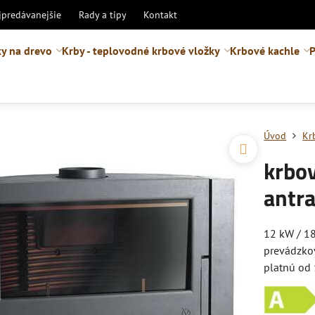
jpredávanejšie
Rady a tipy
Kontakt
y na drevo
Krby - teplovodné krbové vložky
Krbové kachle
P
Úvod
Kr
krbov
antra
12 kW / 18
prevádzko
platnú od