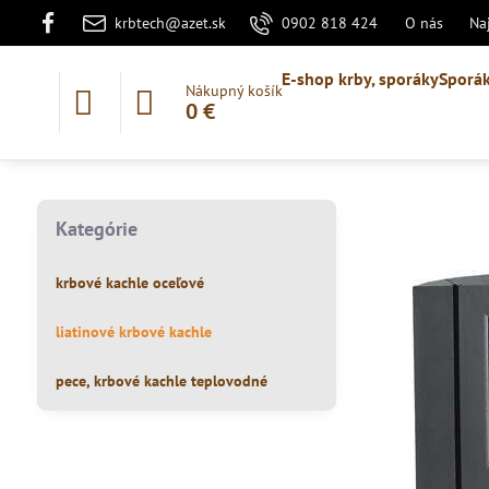
krbtech@azet.sk
0902 818 424
O nás
Na
E-shop krby, sporáky
Sporák
Nákupný košík
0 €
Kategórie
krbové kachle oceľové
liatinové krbové kachle
pece, krbové kachle teplovodné