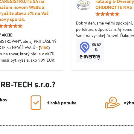
ZAREGISTRUJTE SA na
katalóg E-Overený
našom novom WEBE a
OHODNOŤTE NÁS
využite zľavu 5% na Váš
nový sporák.
Dobrý deň, sme veľmi spokojní,
Hodnotenie:
perfektne, odporúčam. Aj komun
5
 AKCIE
:
/
Vami na vysokej úrovni. Ďakuj
5
GISTROVANÝ, ale aj PRIHLÁSENÝ
KCIE sa NESČÍTAVAJÚ -
(
VIAC
)
en na tovar, ktorý nie je v AKCII
 musí byť vyššia, ako 999 EUR!
KRB-TECH s.r.o.?
okov
široká ponuka
výho