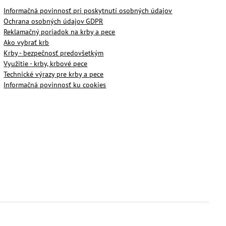
Informačná povinnosť pri poskytnutí osobných údajov
Ochrana osobných údajov GDPR
Reklamačný poriadok na krby a pece
Ako vybrať krb
Krby - bezpečnosť predovšetkým
Využitie - krby, krbové pece
Technické výrazy pre krby a pece
Informačná povinnosť ku cookies