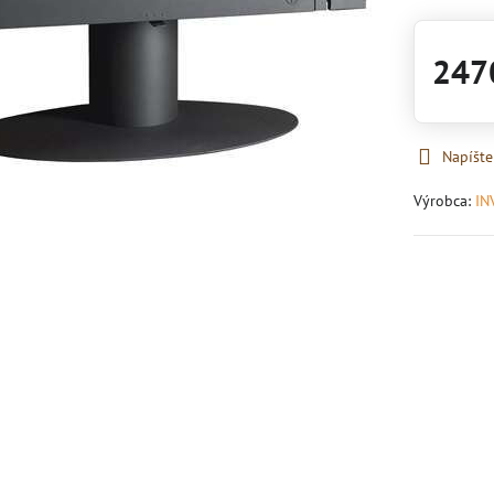
247
Napíšte
Výrobca:
IN