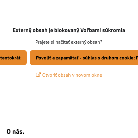
Externý obsah je blokovaný Voľbami súkromia
Prajete si načítať externý obsah?
 tentokrát
Povoliť a zapamätať - súhlas s druhom cookie:
Otvoriť obsah v novom okne
O nás.