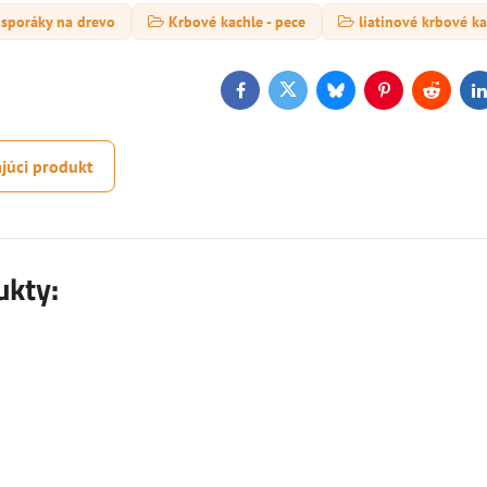
 sporáky na drevo
Krbové kachle - pece
liatinové krbové k
Facebook
Twitter
Bluesky
Pinterest
Reddit
L
júci produkt
ukty: