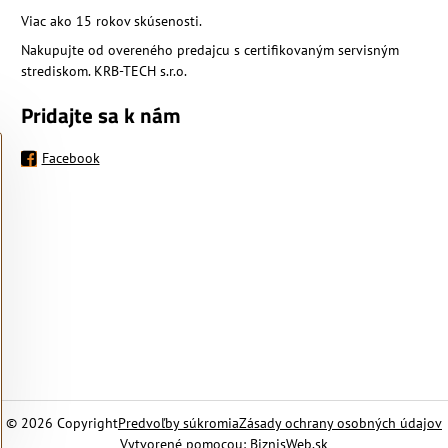
Viac ako 15 rokov skúsenosti.
Nakupujte od overeného predajcu s certifikovaným servisným
strediskom. KRB-TECH s.r.o.
Pridajte sa k nám
Facebook
©
2026
Copyright
Predvoľby súkromia
Zásady ochrany osobných údajov
Vytvorené pomocou:
BiznisWeb.sk