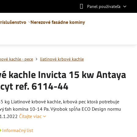
Panel používateľa
ríslušenstvo
Nerezové fasádne komíny
bové kachle - pece
liatinové krbové kachle
é kachle Invicta 15 kw Antaya
cyt ref. 6114-44
5 kg Liatinové krbové kachle, krbová pec ktorá potrebuje
vý ťah komína 10-14 Pa. Výrobok spĺňa ECO Design normu
 1.1.2022
Čítajte viac
Informačný list