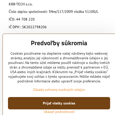
KRB-TECH s.r.o.
Číslo zápisu spoločnosti: 3Nre/117/2009 vložka 51100/L
IČO: 44 708 220
IČ DPH : SK2022798206
Hviezdoslavova 197, Nižná 02743
Predvoľby súkromia
krbtech​@azet​.sk
Cookies používame na zlepšenie vašej návštevy tejto webovej
stránky, analýzu jej výkonnosti a zhromažďovanie údajov o jej
používaní. Na tento účel môžeme použiť nástroje a služby tretích
0902 818 424
strán a zhromaždené údaje sa môžu preniesť k partnerom v EÚ,
USA alebo iných krajinách. Kliknutím na „Prijať všetky cookies“
Otváracie hodiny
vyjadrujete svoj súhlas s týmto spracovaním. Nižšie môžete nájsť
PO - PIA
podrobné informácie alebo upraviť svoje preferencie.
8:00 - 16:00
SOBOTA podľa dohody
Zásady ochrany osobných údajov
Prijať všetky cookies
Ukázať podrobnosti