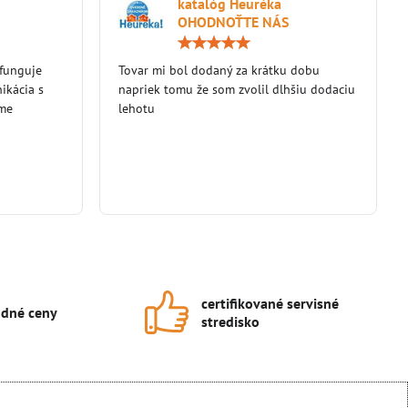
katalóg Heuréka
OHODNOŤTE NÁS
Hodnotenie:
Hodnotenie:
5
5
 funguje
/
Tovar mi bol dodaný za krátku dobu
/
5
5
ikácia s
napriek tomu že som zvolil dlhšiu dodaciu
eme
lehotu
certifikované servisné
dné ceny
stredisko