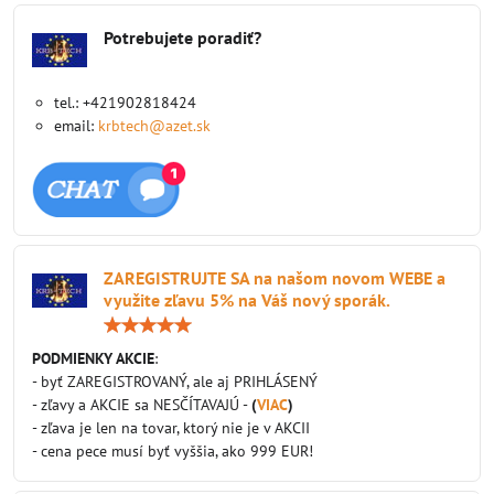
Potrebujete poradiť?
tel.: +421902818424
email:
krbtech@azet.sk
ZAREGISTRUJTE SA na našom novom WEBE a
využite zľavu 5% na Váš nový sporák.
Hodnotenie:
5
/
PODMIENKY AKCIE
:
5
- byť ZAREGISTROVANÝ, ale aj PRIHLÁSENÝ
- zľavy a AKCIE sa NESČÍTAVAJÚ -
(
VIAC
)
- zľava je len na tovar, ktorý nie je v AKCII
- cena pece musí byť vyššia, ako 999 EUR!