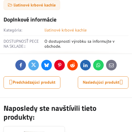
liatinové krbové kachle
Doplnkové informácie
Kategória:
liatinové krbové kachle
DOSTUPNOSŤ PECE
O dostupnosti výrobku sa informujte v
NA SKLADE::
obchode.
Facebook
Twitter
Bluesky
Pinterest
Reddit
LinkedIn
WhatsApp
E-
mail
Predchádzajúci produkt
Nasledujúci produkt
Naposledy ste navštívili tieto
produkty: