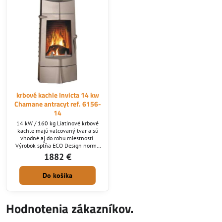
krbové kachle Invicta 14 kw
Chamane antracyt ref. 6156-
14
14 kW / 160 kg Liatinové krbové
kachle majú valcovaný tvar a sú
vhodné aj do rohu miestností.
Výrobok spĺňa ECO Design normu
platnú od 1.1.2022
1882 €
Do košíka
Hodnotenia zákazníkov.