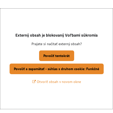
Externý obsah je blokovaný Voľbami súkromia
Prajete si načítať externý obsah?
Povoliť tentokrát
Povoliť a zapamätať - súhlas s druhom cookie: Funkčné
Otvoriť obsah v novom okne