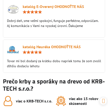
katalóg E-Overený OHODNOŤTE NÁS
Hodnotenie:
5
/
Dobrý deň, sme veľmi spokojní, funguje perfektne, odporúčam.
5
Aj komunikácia s Vami na vysokej úrovni. Ďakujeme
katalóg Heuréka OHODNOŤTE NÁS
Hodnotenie:
5
/
Tovar mi bol dodaný za krátku dobu napriek tomu že som zvolil
5
dlhšiu dodaciu lehotu
Prečo krby a sporáky na drevo od KRB-
TECH s.r.o.?
viac ako 15 rokov
viac o KRB-TECH s​.r​.o​.
skúseností