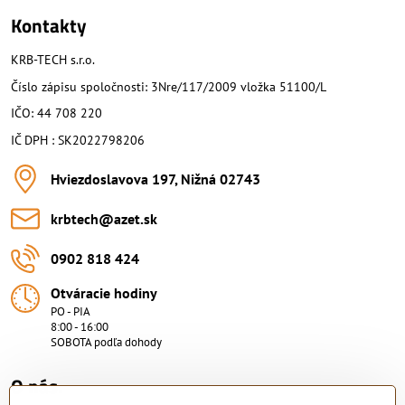
Kontakty
KRB-TECH s.r.o.
Číslo zápisu spoločnosti: 3Nre/117/2009 vložka 51100/L
IČO: 44 708 220
IČ DPH : SK2022798206
Hviezdoslavova 197, Nižná 02743
krbtech​@azet​.sk
0902 818 424
Otváracie hodiny
PO - PIA
8:00 - 16:00
SOBOTA podľa dohody
O nás.