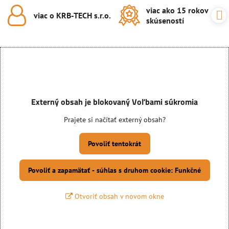
viac ako 15 rokov
viac o KRB-TECH s​.r​.o​.
skúseností
Externý obsah je blokovaný Voľbami súkromia
Prajete si načítať externý obsah?
Povoliť tentokrát
Povoliť a zapamätať - súhlas s druhom cookie: Funkčné
Otvoriť obsah v novom okne