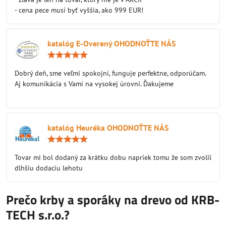
- cena pece musí byť vyššia, ako 999 EUR!
katalóg E-Overený OHODNOŤTE NÁS
Hodnotenie:
5
/
Dobrý deň, sme veľmi spokojní, funguje perfektne, odporúčam.
5
Aj komunikácia s Vami na vysokej úrovni. Ďakujeme
katalóg Heuréka OHODNOŤTE NÁS
Hodnotenie:
5
/
Tovar mi bol dodaný za krátku dobu napriek tomu že som zvolil
5
dlhšiu dodaciu lehotu
Prečo krby a sporáky na drevo od KRB-
TECH s.r.o.?