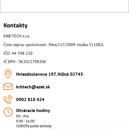
Kontakty
KRB-TECH s.r.o.
Číslo zápisu spoločnosti: 3Nre/117/2009 vložka 51100/L
IČO: 44 708 220
IČ DPH : SK2022798206
Hviezdoslavova 197, Nižná 02743
krbtech​@azet​.sk
0902 818 424
Otváracie hodiny
PO - PIA
8:00 - 16:00
SOBOTA podľa dohody