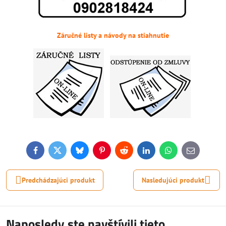
Záručné listy a návody na stiahnutie
Facebook
Twitter
Bluesky
Pinterest
Reddit
LinkedIn
WhatsApp
E-
mail
Predchádzajúci produkt
Nasledujúci produkt
Naposledy ste navštívili tieto