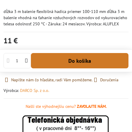
dĺžka 3 m balenie flexibilná hadica priemer 100-110 mm dĺžka 3 m
balenie vhodná na ťahanie vzduchových rozvodov od vykurovacieho
telesa odolnosť 250 °C - Záruka: 24 mesiacov. Výrobca: ALUFLEX
11 €
Do košíka
Napíšte nám čo hľadáte, radi Vám pomôžeme.
Doručenia
Výrobca:
DARCO Sp. z o.o.
Našli ste výhodnejšiu cenu?
ZAVOLAJTE NÁM.