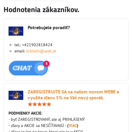
Hodnotenia zákazníkov.
Potrebujete poradiť?
tel.: +421902818424
email:
krbtech@azet.sk
ZAREGISTRUJTE SA na našom novom WEBE a
využite zľavu 5% na Váš nový sporák.
Hodnotenie:
5
/
PODMIENKY AKCIE
:
5
- byť ZAREGISTROVANÝ, ale aj PRIHLÁSENÝ
- zľavy a AKCIE sa NESČÍTAVAJÚ -
(
VIAC
)
- zľava je len na tovar, ktorý nie je v AKCII