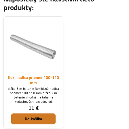
produkty:
flexi hadica priemer 100-110
mm
dĺžka 3 m balenie flexibilná hadica
priemer 100-110 mm dĺžka 3 m
balenie vhodná na ťahanie
vzduchových rozvodov od
vykurovacieho telesa odolnosť 250
11 €
°C - Záruka: 24 mesiacov. Výrobca:
ALUFLEX
Do košíka