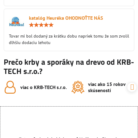
katalóg Heuréka OHODNOŤTE NÁS
Hodnotenie:
5
/
Tovar mi bol dodaný za krátku dobu napriek tomu že som zvolil
5
dlhšiu dodaciu lehotu
Prečo krby a sporáky na drevo od KRB-
TECH s.r.o.?
viac ako 15 rokov
viac o KRB-TECH s​.r​.o​.
skúseností