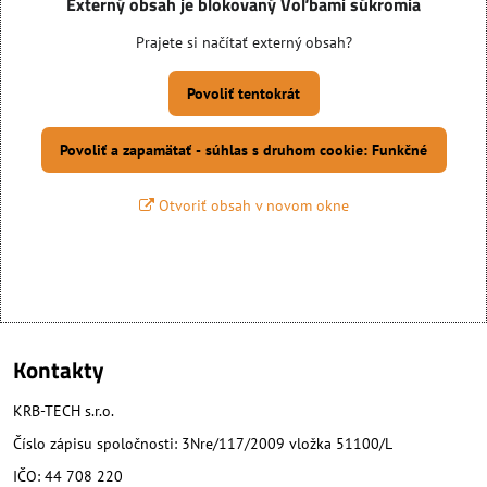
Externý obsah je blokovaný Voľbami súkromia
Prajete si načítať externý obsah?
Povoliť tentokrát
Povoliť a zapamätať - súhlas s druhom cookie: Funkčné
Otvoriť obsah v novom okne
Kontakty
KRB-TECH s.r.o.
Číslo zápisu spoločnosti: 3Nre/117/2009 vložka 51100/L
IČO: 44 708 220