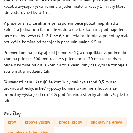
Treba dbať aj na to, že každé použité 90° koleno pri napojení
kozubu zvyšuje výšku komína o jeden meter a každý 1 m rúry ktorá
ide vodorovne tiež o 1 m.
V praxi to značí že ak sme pri zapojení pece použili napríklad 2
kolená a jedna rúra 0,5 m ide vodorovne tak komín by od napojenia
pece mal byť vysoký 4+2+0,5= 6,5 m. Teda pri tomto zapojení by mala
byť výška komína od zapojenia pece minimálne 6.5 m.
Priemer komína je
zlý
aj keď je moc veľký, ak napríklad zapojíme do
komína priemer 200 mm kachle s priemerom 120 mm tento dym
bude v komíne blúdiť, a komínu trvá veľmi dlhý čas kým sa zohreje a
začne mať prirodzený ťah.
Skúsenosti nám ukazujú že komín by mal byť aspoň 0,5 m nad
úrovňou strechy, aj keď výpočty kominárov sú iné a hovoria že
prípustný výška je aj cca 10% pod úrovňou strechy ale nie vždy je to
tak.
Značky
krby
krbové vložky
predaj krbov
sporáky na drevo
sporáky na tuhé palivo