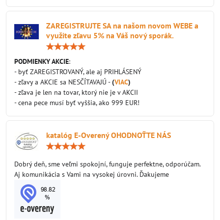
ZAREGISTRUJTE SA na našom novom WEBE a
využite zľavu 5% na Váš nový sporák.
Hodnotenie:
5
/
PODMIENKY AKCIE
:
5
- byť ZAREGISTROVANÝ, ale aj PRIHLÁSENÝ
- zľavy a AKCIE sa NESČÍTAVAJÚ -
(
VIAC
)
- zľava je len na tovar, ktorý nie je v AKCII
- cena pece musí byť vyššia, ako 999 EUR!
katalóg E-Overený OHODNOŤTE NÁS
Hodnotenie:
5
/
Dobrý deň, sme veľmi spokojní, funguje perfektne, odporúčam.
5
Aj komunikácia s Vami na vysokej úrovni. Ďakujeme