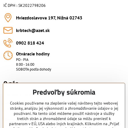
IČ DPH : SK2022798206
Hviezdoslavova 197, Nižná 02743
krbtech​@azet​.sk
0902 818 424
Otváracie hodiny
PO - PIA
8:00 - 16:00
SOBOTA podľa dohody
O nás.
Predvoľby súkromia
Viac ako 15 rokov skúsenosti.
Nakupujte od overeného predajcu s certifikovaným servisným
Cookies používame na zlepšenie vašej návštevy tejto webovej
stránky, analýzu jej výkonnosti a zhromažďovanie údajov o jej
strediskom. KRB-TECH s.r.o.
používaní. Na tento účel môžeme použiť nástroje a služby
Pridajte sa k nám
tretích strán a zhromaždené údaje sa môžu preniesť k
partnerom v EÚ, USA alebo iných krajinách. Kliknutím na „Prijať