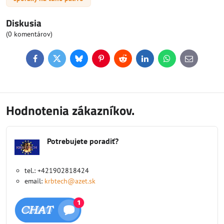
Diskusia
(0 komentárov)
Facebook
Twitter
Bluesky
Pinterest
Reddit
LinkedIn
WhatsApp
E-
mail
Hodnotenia zákazníkov.
Potrebujete poradiť?
tel.: +421902818424
email:
krbtech@azet.sk