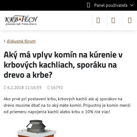
Panel používateľa
diskusné fórum
Aký má vplyv komín na kúrenie v
krbových kachliach, sporáku na
drevo a krbe?
Pridané
Počet
6.2.2018 11:16:59
16792
zobrazení
Ako prvé pri postavení krbu, krbových kachlí ale aj sporákov na
drevo musíme dbať na to aký máte komín. Prípustný je komín menší
od priemeru napojenia kachlí alebo krbu o 10% nie viac!