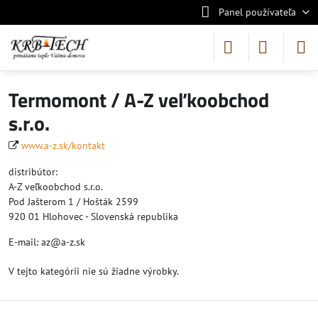
Panel používateľa
Termomont / A-Z veľkoobchod
s.r.o.
www.a-z.sk/kontakt
distribútor:
A-Z veľkoobchod s.r.o.
Pod Jašterom 1 / Hošták 2599
920 01 Hlohovec - Slovenská republika
E-mail: az@a-z.sk
V tejto kategórii nie sú žiadne výrobky.