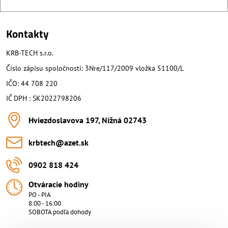
Kontakty
KRB-TECH s.r.o.
Číslo zápisu spoločnosti: 3Nre/117/2009 vložka 51100/L
IČO: 44 708 220
IČ DPH : SK2022798206
Hviezdoslavova 197, Nižná 02743
krbtech​@azet​.sk
0902 818 424
Otváracie hodiny
PO - PIA
8:00 - 16:00
SOBOTA podľa dohody