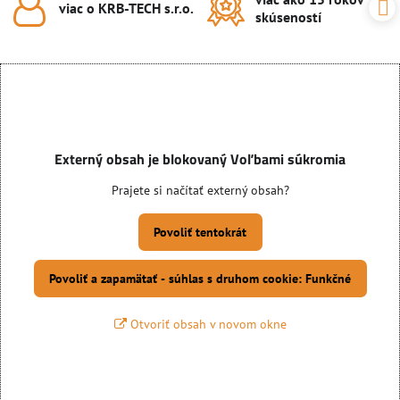
viac o KRB-TECH s​.r​.o​.
skúseností
Externý obsah je blokovaný Voľbami súkromia
Prajete si načítať externý obsah?
Povoliť tentokrát
Povoliť a zapamätať - súhlas s druhom cookie: Funkčné
Otvoriť obsah v novom okne