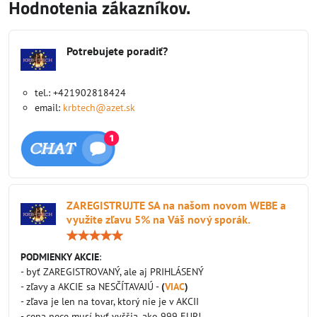
Hodnotenia zákazníkov.
Potrebujete poradiť?
tel.: +421902818424
email:
krbtech@azet.sk
ZAREGISTRUJTE SA na našom novom WEBE a
využite zľavu 5% na Váš nový sporák.
Hodnotenie:
5
/
PODMIENKY AKCIE
:
5
- byť ZAREGISTROVANÝ, ale aj PRIHLÁSENÝ
- zľavy a AKCIE sa NESČÍTAVAJÚ -
(
VIAC
)
- zľava je len na tovar, ktorý nie je v AKCII
- cena pece musí byť vyššia, ako 999 EUR!