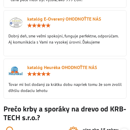
katalóg E-Overený OHODNOŤTE NÁS
Hodnotenie:
5
/
Dobrý deň, sme veľmi spokojní, funguje perfektne, odporúčam.
5
Aj komunikácia s Vami na vysokej úrovni. Ďakujeme
katalóg Heuréka OHODNOŤTE NÁS
Hodnotenie:
5
/
Tovar mi bol dodaný za krátku dobu napriek tomu že som zvolil
5
dlhšiu dodaciu lehotu
Prečo krby a sporáky na drevo od KRB-
TECH s.r.o.?
viac ako 15 rokov