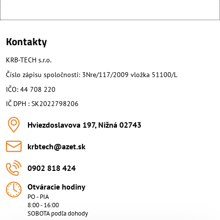
Kontakty
KRB-TECH s.r.o.
Číslo zápisu spoločnosti: 3Nre/117/2009 vložka 51100/L
IČO: 44 708 220
IČ DPH : SK2022798206
Hviezdoslavova 197, Nižná 02743
krbtech​@azet​.sk
0902 818 424
Otváracie hodiny
PO - PIA
8:00 - 16:00
SOBOTA podľa dohody