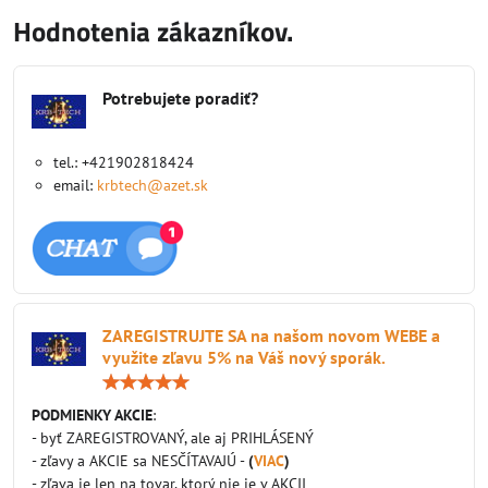
Hodnotenia zákazníkov.
Potrebujete poradiť?
tel.: +421902818424
email:
krbtech@azet.sk
ZAREGISTRUJTE SA na našom novom WEBE a
využite zľavu 5% na Váš nový sporák.
Hodnotenie:
5
/
PODMIENKY AKCIE
:
5
- byť ZAREGISTROVANÝ, ale aj PRIHLÁSENÝ
- zľavy a AKCIE sa NESČÍTAVAJÚ -
(
VIAC
)
- zľava je len na tovar, ktorý nie je v AKCII