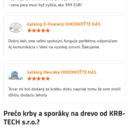
- cena pece musí byť vyššia, ako 999 EUR!
katalóg E-Overený OHODNOŤTE NÁS
Hodnotenie:
5
/
Dobrý deň, sme veľmi spokojní, funguje perfektne, odporúčam.
5
Aj komunikácia s Vami na vysokej úrovni. Ďakujeme
katalóg Heuréka OHODNOŤTE NÁS
Hodnotenie:
5
/
Tovar mi bol dodaný za krátku dobu napriek tomu že som zvolil
5
dlhšiu dodaciu lehotu
Prečo krby a sporáky na drevo od KRB-
TECH s.r.o.?