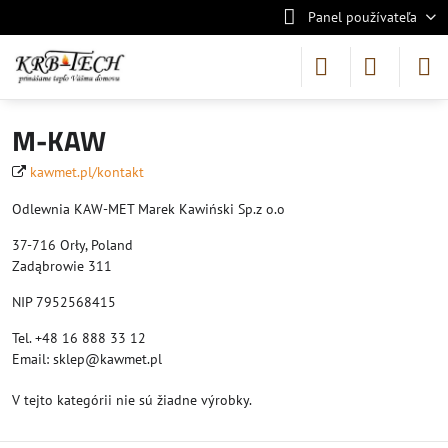
Panel používateľa
M-KAW
kawmet.pl/kontakt
Odlewnia KAW-MET Marek Kawiński Sp.z o.o
37-716 Orły, Poland
Zadąbrowie 311
NIP 7952568415
Tel. +48 16 888 33 12
Email: sklep@kawmet.pl
V tejto kategórii nie sú žiadne výrobky.