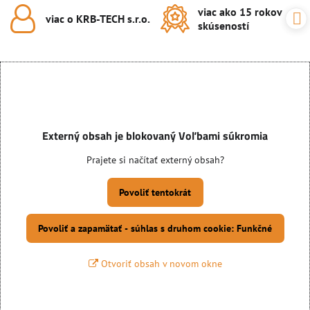
viac ako 15 rokov
viac o KRB-TECH s​.r​.o​.
skúseností
Externý obsah je blokovaný Voľbami súkromia
Prajete si načítať externý obsah?
Povoliť tentokrát
Povoliť a zapamätať - súhlas s druhom cookie: Funkčné
Otvoriť obsah v novom okne