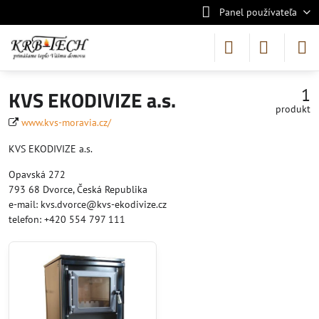
Panel používateľa
1
KVS EKODIVIZE a.s.
produkt
www.kvs-moravia.cz/
KVS EKODIVIZE a.s.
Opavská 272
793 68 Dvorce, Česká Republika
e-mail: kvs.dvorce@kvs-ekodivize.cz
telefon: +420 554 797 111