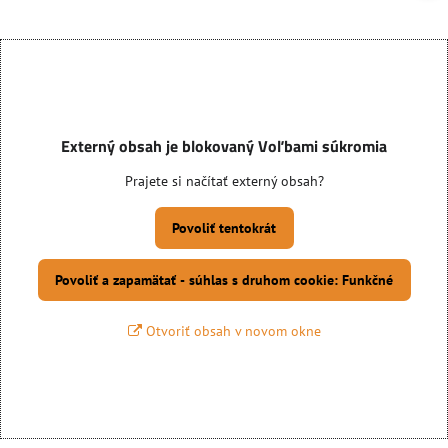
Externý obsah je blokovaný Voľbami súkromia
Prajete si načítať externý obsah?
Povoliť tentokrát
Povoliť a zapamätať - súhlas s druhom cookie: Funkčné
Otvoriť obsah v novom okne