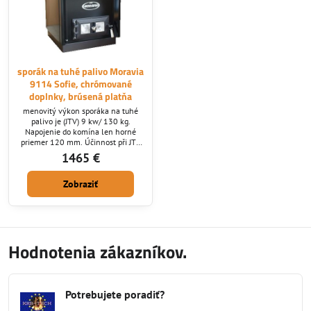
sporák na tuhé palivo Moravia
9114 Sofie, chrómované
doplnky, brúsená platňa
menovitý výkon sporáka na tuhé
palivo je (JTV) 9 kw/ 130 kg.
Napojenie do komína len horné
priemer 120 mm. Účinnost při JTV
70 % - zelená a čierna farby je v
1465 €
cene 1420 EUR s DPH
Zobraziť
Hodnotenia zákazníkov.
Potrebujete poradiť?