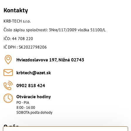
Kontakty
KRB-TECH s.r.o.
Číslo zápisu spoločnosti: 3Nre/117/2009 vložka 51100/L
IČO: 44 708 220
IČ DPH : SK2022798206
Hviezdoslavova 197, Nižná 02743
krbtech​@azet​.sk
0902 818 424
Otváracie hodiny
PO - PIA
8:00 - 16:00
SOBOTA podľa dohody
O nás.