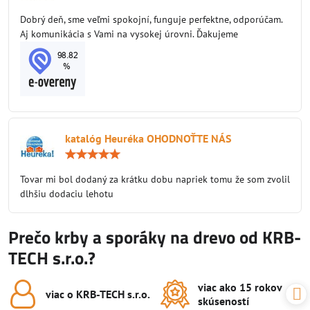
5
/
Dobrý deň, sme veľmi spokojní, funguje perfektne, odporúčam.
5
Aj komunikácia s Vami na vysokej úrovni. Ďakujeme
katalóg Heuréka OHODNOŤTE NÁS
Hodnotenie:
5
/
Tovar mi bol dodaný za krátku dobu napriek tomu že som zvolil
5
dlhšiu dodaciu lehotu
Prečo krby a sporáky na drevo od KRB-
TECH s.r.o.?
viac ako 15 rokov
viac o KRB-TECH s​.r​.o​.
skúseností