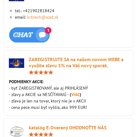
tel.: +421902818424
email:
krbtech@azet.sk
ZAREGISTRUJTE SA na našom novom WEBE a
využite zľavu 5% na Váš nový sporák.
Hodnotenie:
5
/
PODMIENKY AKCIE
:
5
- byť ZAREGISTROVANÝ, ale aj PRIHLÁSENÝ
- zľavy a AKCIE sa NESČÍTAVAJÚ -
(
VIAC
)
- zľava je len na tovar, ktorý nie je v AKCII
- cena pece musí byť vyššia, ako 999 EUR!
katalóg E-Overený OHODNOŤTE NÁS
Hodnotenie: